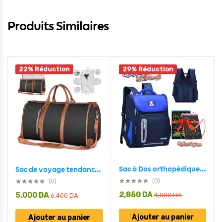
Produits Similaires
22% Réduction
29% Réduction
Sac à Dos orthopédique d’école primaire et Tablet LCD pour Enfants Cadeau – Bleu
Sac de voyage tendance en PU Grand Capacité et Pliable
(0)
(0)
2,850
DA
5,000
DA
4,000
DA
6,400
DA
Ajouter au panier
Ajouter au panier