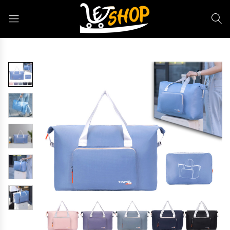
Letshop.dz