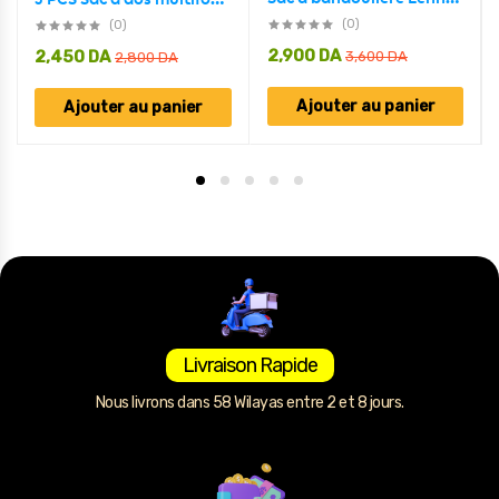
(0)
(0)
2,900
DA
2,450
DA
3,600
DA
2,800
DA
Ajouter au panier
Ajouter au panier
Livraison Rapide
Nous livrons dans 58 Wilayas entre 2 et 8 jours.