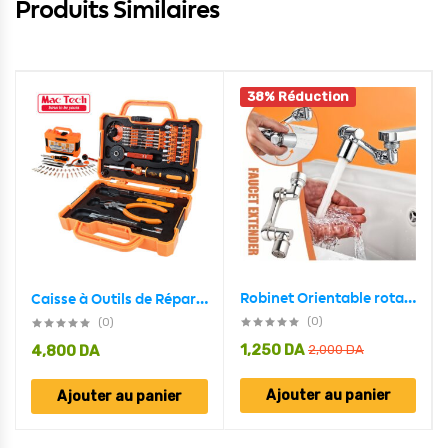
Produits Similaires
38% Réduction
Robinet Orientable rotatif à 1080° à économie d’eau
Caisse à Outils de Réparation 47 pièces MAC-TECH
(0)
(0)
1,250
DA
4,800
DA
2,000
DA
Ajouter au panier
Ajouter au panier