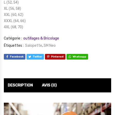
L (52, 54)
XL (56, 58)
XXL (60, 62)
XXXL (64, 66)
4XL (68, 70)
Catégorie :
outillages & Bricolage
Étiquettes :
Salopette
,
SM Neo
Facebook
Twitter
Pinterest
Whatsapp
DESCRIPTION
AVIS (0)