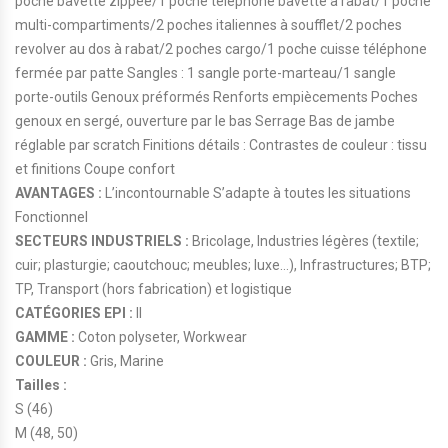
poche bavette zippée/1 poche téléphone bavette à rabat/1 poche
multi-compartiments/2 poches italiennes à soufflet/2 poches
revolver au dos à rabat/2 poches cargo/1 poche cuisse téléphone
fermée par patte Sangles : 1 sangle porte-marteau/1 sangle
porte-outils Genoux préformés Renforts empiècements Poches
genoux en sergé, ouverture par le bas Serrage Bas de jambe
réglable par scratch Finitions détails : Contrastes de couleur : tissu
et finitions Coupe confort
AVANTAGES :
L’incontournable S’adapte à toutes les situations
Fonctionnel
SECTEURS INDUSTRIELS :
Bricolage, Industries légères (textile;
cuir; plasturgie; caoutchouc; meubles; luxe…), Infrastructures; BTP;
TP, Transport (hors fabrication) et logistique
CATÉGORIES EPI :
II
GAMME :
Coton polyseter, Workwear
COULEUR :
Gris, Marine
Tailles :
S (46)
M (48, 50)