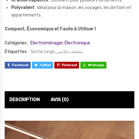
Grande Capacité
: Convient pour plusieurs vêtements.
Polyvalent
: Idéal pour la maison, les voyages, les dortoirs et
appartements.
Compact, Économique et Facile à Utiliser !
Catégories :
Electroménager
,
Électronique
Étiquettes :
Seche Linge
,
مجفف ملابس
Facebook
Twitter
Pinterest
Whatsapp
DESCRIPTION
AVIS (0)