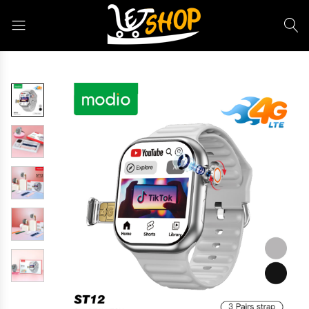
Letshop.dz