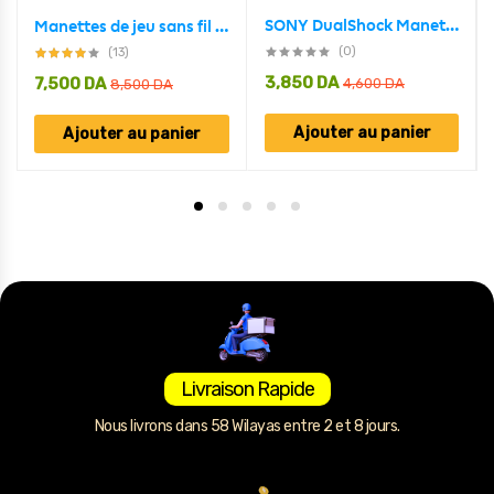
SONY DualShock Manette PS4 Sans Fil, Batterie Rechargeable (High Copy) – Edition Dying Light
Manettes de jeu sans fil pour Xbox One et toutes les séries S, X, PC
(0)
(13)
3,850
DA
7,500
DA
4,600
DA
8,500
DA
Ajouter au panier
Ajouter au panier
Livraison Rapide
Nous livrons dans 58 Wilayas entre 2 et 8 jours.