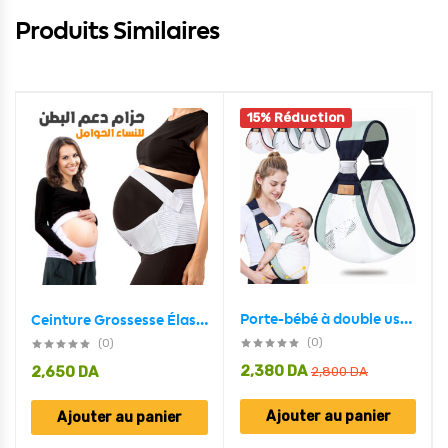
Produits Similaires
15% Réduction
Porte-bébé à double usage pour nouveau-né 0-36M en tissu maillé
Ceinture Grossesse Élastique et Confortable
(0)
(0)
2,380
DA
2,650
DA
2,800
DA
Ajouter au panier
Ajouter au panier