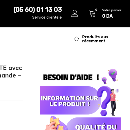
(05 60) 01 13 03
0
Votre panier
0
DA
Service clientèle
Produits vus
récemment
ITE avec
mande –