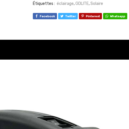
Étiquettes :
éclairage
,
GDLITE
,
Solaire
Facebook
Twitter
Pinterest
Whatsapp