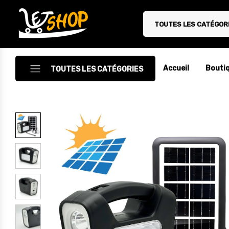
TOUTES LES CATÉGOR
Letshop.dz
Accueil
Bouti
TOUTES LES CATÉGORIES
Accessoires
Accessoires Auto/Moto
Accessoires PC
Camping & Randonnée
Cuisine
Décoration
Electroménager