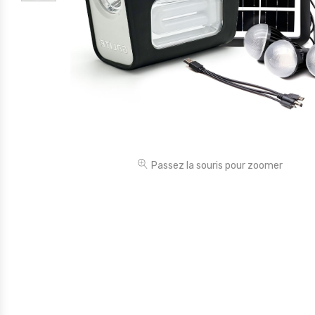
Électronique
Jouets
Maison
Maternité
Outillages & Bricolage
Packs
Passez la souris pour zoomer
Sac à dos et Mode
Soins & Beauté
Sport
Divers