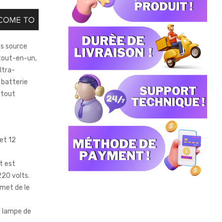
ns source
 tout-en-un,
ltra-
 batterie
 tout
 et 12
et est
220 volts.
rmet de le
e lampe de