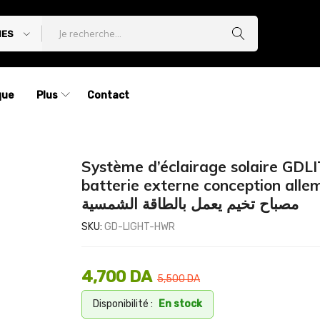
IES
que
Plus
Contact
Système d’éclairage solaire GDL
batterie externe conception alle
مصباح تخيم يعمل بالطاقة الشمسية
SKU:
GD-LIGHT-HWR
4,700
DA
5,500
DA
Disponibilité :
En stock