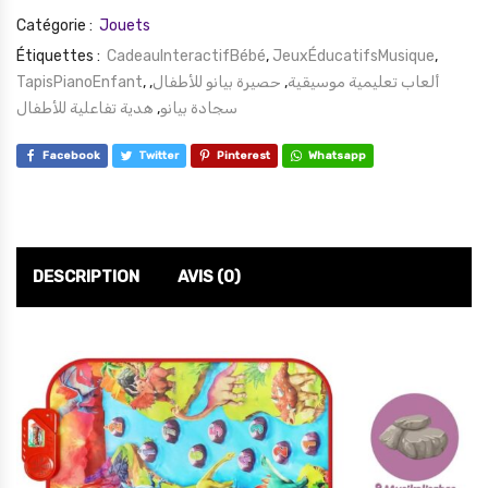
Catégorie :
Jouets
Étiquettes :
CadeauInteractifBébé
,
JeuxÉducatifsMusique
,
TapisPianoEnfant
,
,
حصيرة بيانو للأطفال
,
ألعاب تعليمية موسيقية
هدية تفاعلية للأطفال
,
سجادة بيانو
Facebook
Twitter
Pinterest
Whatsapp
DESCRIPTION
AVIS (0)