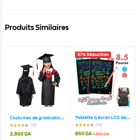
Produits Similaires
37% Réduction
Tablette à écran LCD de 8.5 pouces pour dessin pour enfants
Costumes de graduation académique pour enfants 5-7 ans
(13)
(13)
850
DA
2,850
DA
1,350
DA