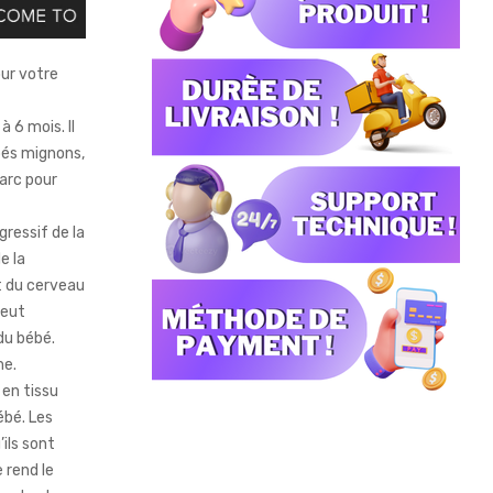
ur votre
 6 mois. Il
bés mignons,
parc pour
ressif de la
e la
t du cerveau
peut
du bébé.
me.
 en tissu
ébé. Les
ils sont
e rend le