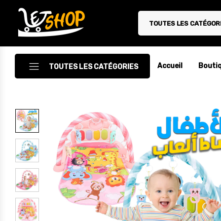
TOUTES LES CATÉGOR
Letshop.dz
Accueil
Bouti
TOUTES LES CATÉGORIES
Accessoires
Accessoires Auto/Moto
Accessoires PC
Camping & Randonnée
Cuisine
Décoration
Electroménager