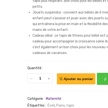
tapis plus respirant. Bon choix pour les bébés et 
petits.
Jouets suspendus : convient aux bébés de 6 moi
enfant peut s’asseoir et jouer avec des jouets s
qui entraînera la prise en main et la flexibilité de
mains de votre enfant.
Cadeau idéal : ce tapis de fitness pour bébé est 
cadeau pour accompagner la croissance saine du
c’est également un bon choix pour les nouveau-n
cadeaux de vacances.
Quantité :
Ajouter au panier
Catégorie :
Maternité
Étiquettes :
Éveil
,
Piano
,
tapis