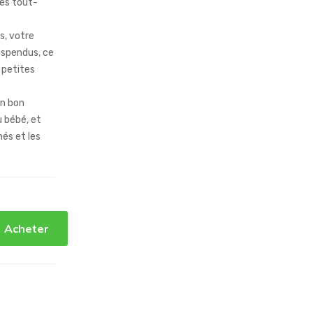
les tout-
s, votre
uspendus, ce
s petites
un bon
 bébé, et
és et les
Acheter