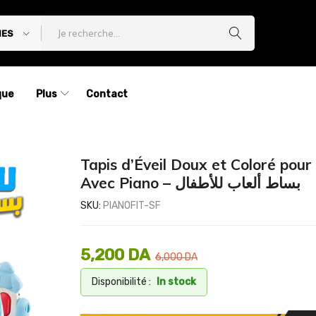
IES
que
Plus
Contact
Tapis d’Éveil Doux et Coloré pour
Avec Piano – بساط ألعاب للأطفال
SKU:
PIANOFIT-SF
5,200
DA
6,000
DA
Disponibilité :
In stock