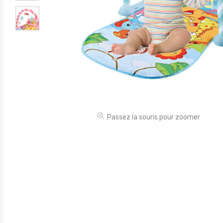
Électronique
Jouets
Maison
Maternité
Outillages & Bricolage
Packs
Passez la souris pour zoomer
Sac à dos et Mode
Soins & Beauté
Sport
Divers