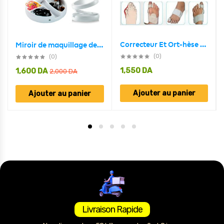
Correcteur Et Ort-hèse De Pied – Blanc
Miroir de maquillage de bureau avec lampe
(0)
(0)
1,550
DA
1,600
DA
2,000
DA
Ajouter au panier
Ajouter au panier
Livraison Rapide