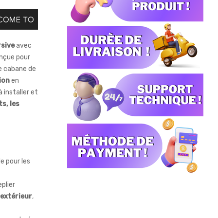
rsive
avec
nçue pour
te cabane de
ion
en
 installer et
s, les
le pour les
eplier
 extérieur
,