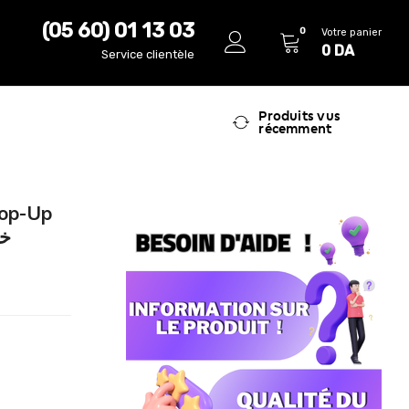
(05 60) 01 13 03
0
Votre panier
0
DA
Service clientèle
Produits vus
récemment
Pop-Up