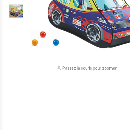
Électronique
Jouets
Maison
Maternité
Outillages & Bricolage
Packs
Passez la souris pour zoomer
Sac à dos et Mode
Soins & Beauté
Sport
Divers