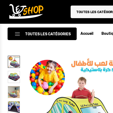
TOUTES LES CATÉGOR
Letshop.dz
Accueil
Bouti
TOUTES LES CATÉGORIES
Accessoires
Accessoires Auto/Moto
Accessoires PC
Camping & Randonnée
Cuisine
Décoration
Electroménager