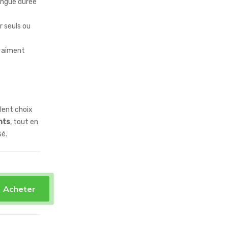
ongue durée
r seuls ou
ui aiment
lent choix
nts
, tout en
sé.
Acheter