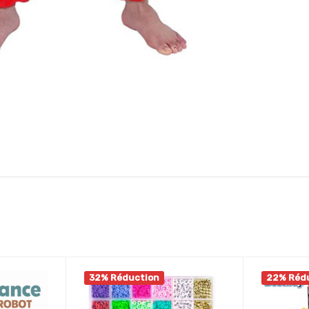
32% Réduction
22% Réd