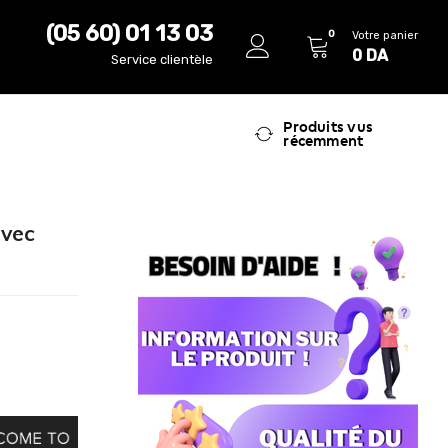
(05 60) 01 13 03
0
Votre panier
0
DA
Service clientèle
Produits vus
récemment
avec