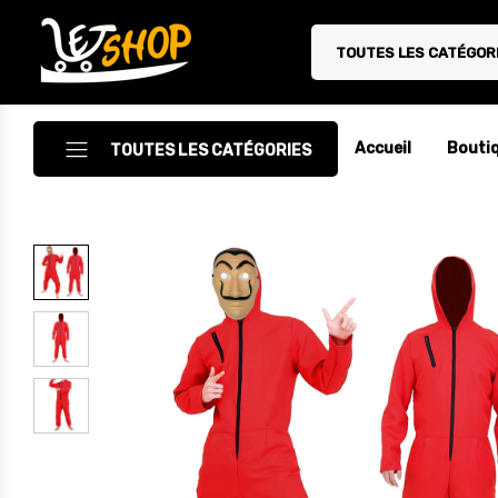
TOUTES LES CATÉGOR
Letshop.dz
Accueil
Bouti
TOUTES LES CATÉGORIES
Accessoires
Accessoires Auto/Moto
Accessoires PC
Camping & Randonnée
Cuisine
Décoration
Electroménager