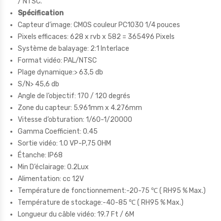
/ NTSC.
Spécification
Capteur d’image: CMOS couleur PC1030 1/4 pouces
Pixels efficaces: 628 x rvb x 582 = 365496 Pixels
Système de balayage: 2:1 Interlace
Format vidéo: PAL/NTSC
Plage dynamique:> 63,5 db
S/N> 45,6 db
Angle de l’objectif: 170 / 120 degrés
Zone du capteur: 5.961mm x 4.276mm
Vitesse d’obturation: 1/60-1/20000
Gamma Coefficient: 0.45
Sortie vidéo: 1.0 VP-P,75 OHM
Étanche: IP68
Min D’éclairage: 0.2Lux
Alimentation: cc 12V
Température de fonctionnement:-20-75 ℃ ( RH95 % Max.)
Température de stockage:-40-85 ℃ ( RH95 % Max.)
Longueur du câble vidéo: 19.7 Ft / 6M