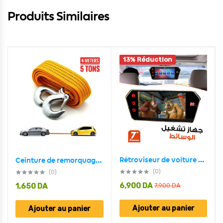
Produits Similaires
13% Réduction
Rétroviseur de voiture écran LCD 7 pouces bluetooth, température
Ceinture de remorquage Robuste 5 tonnes (4M)
(0)
(0)
6,900
DA
1,650
DA
7,900
DA
Ajouter au panier
Ajouter au panier