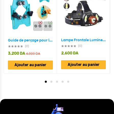
Lampe Frontale Lumineuse Sans Fil Avec 4 Modes D’eclairages Et Avec Zoom BEETRO LA-294
Guide de perçage pour les carrelages avec ventouse de base sous vide
(0)
(0)
2,600
DA
3,200
DA
4,000
DA
Ajouter au panier
Ajouter au panier