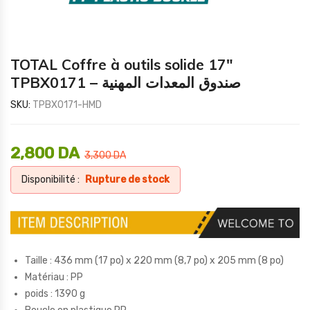
TOTAL Coffre à outils solide 17″
TPBX0171 – صندوق المعدات المهنية
SKU:
TPBX0171-HMD
2,800
DA
3,300
DA
Disponibilité :
Rupture de stock
Taille : 436 mm (17 po) x 220 mm (8,7 po) x 205 mm (8 po)
Matériau : PP
poids : 1390 g