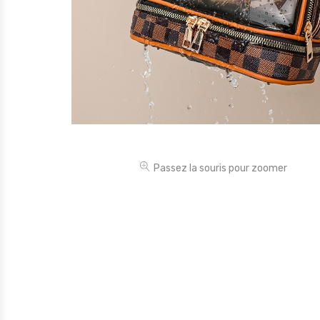
Électronique
Jouets
Maison
Maternité
Outillages & Bricolage
Packs
Passez la souris pour zoomer
Sac à dos et Mode
Soins & Beauté
Sport
Divers