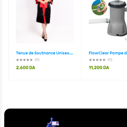
Tenue de Soutnance Unisexe Taille Standard avec Echarppe Rouge
(0)
(0)
2,600
DA
11,200
DA