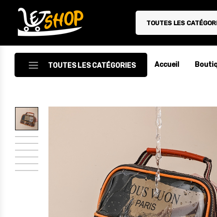
TOUTES LES CATÉGOR
Letshop.dz
Accueil
Bouti
TOUTES LES CATÉGORIES
Accessoires
Accessoires Auto/Moto
Accessoires PC
Camping & Randonnée
Cuisine
Décoration
Electroménager