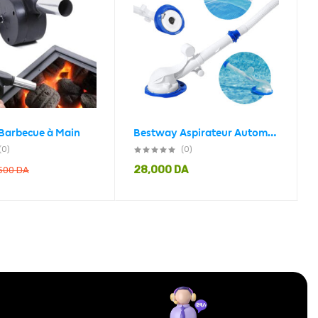
 Barbecue à Main
Bestway Aspirateur Automatique Pour Le Nettoyage Des Piscines Hors Sol 58628
(0)
(0)
28,000
DA
,500
DA