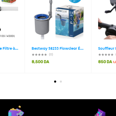
FlowClear Pompe de Filtre à Cartouche 1100-14300L Bestway 58383
Bestway 58233 Flowclear Écumoire suspendue pour systèmes de filtration
Souffleur
(0)
8,500
DA
850
DA
1