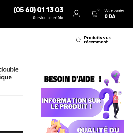
(05 60) 01 13 03
0
Votre panier
0
DA
Service clientèle
Produits vus
récemment
 double
ique