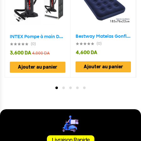
Bestway Matelas Gonflable 185cm 76cm x 22cm 67000
INTEX Pompe à main Double Quick III 48 cm- مضخة يدوية أصلية
(0)
(0)
4,600
DA
3,600
DA
4,000
DA
Ajouter au panier
Ajouter au panier
Livraison Rapide