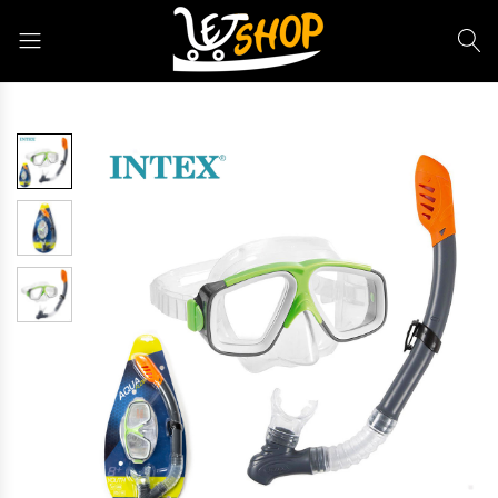
Letshop.dz