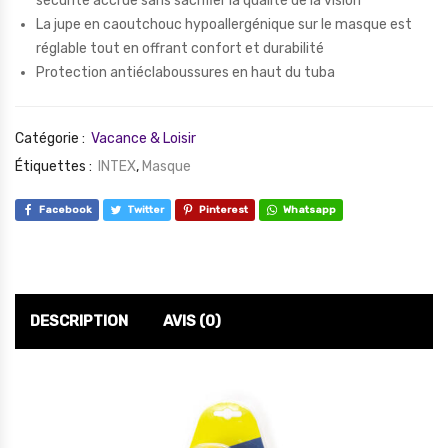
sécurité accrue sans sacrifier la qualité de la vision
La jupe en caoutchouc hypoallergénique sur le masque est
réglable tout en offrant confort et durabilité
Protection antiéclaboussures en haut du tuba
Catégorie :
Vacance & Loisir
Étiquettes :
INTEX
,
Masque
Facebook
Twitter
Pinterest
Whatsapp
DESCRIPTION
AVIS (0)