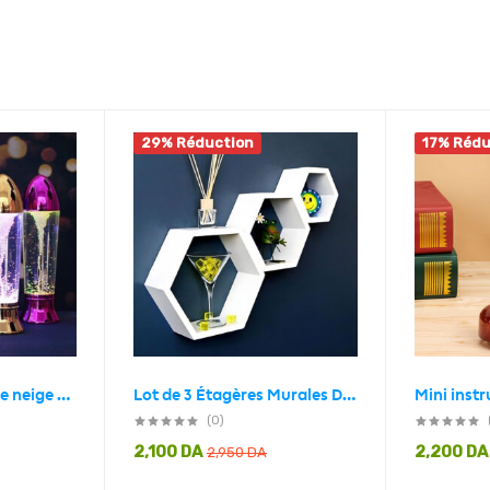
29% Réduction
17% Rédu
Lampe LED flocon de neige magique rotatif RGB
Lot de 3 Étagères Murales Décorative – Bois – Hexagonale
(0)
2,100
DA
2,200
DA
2,950
DA