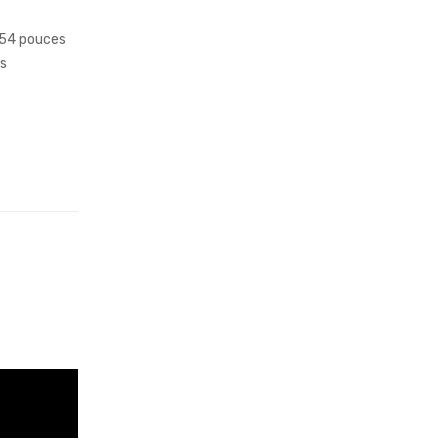
3.54 pouces
es