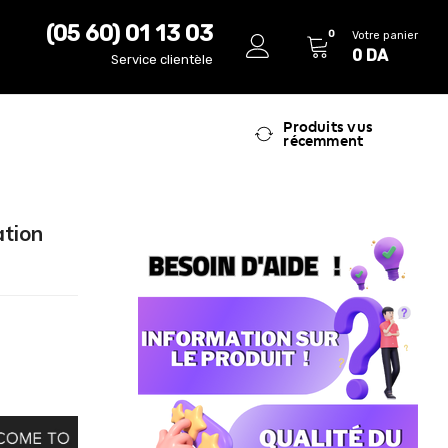
(05 60) 01 13 03
0
Votre panier
0
DA
Service clientèle
Produits vus
récemment
ation