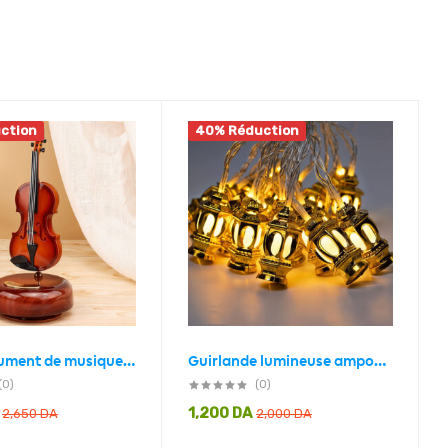
ction
40% Réduction
Mini instrument de musique rétro VIOLON, boîte à musique Décoration
Guirlande lumineuse ampoules en forme de tour 10 pièces
(0)
(0)
1,200
DA
2,650
DA
2,000
DA