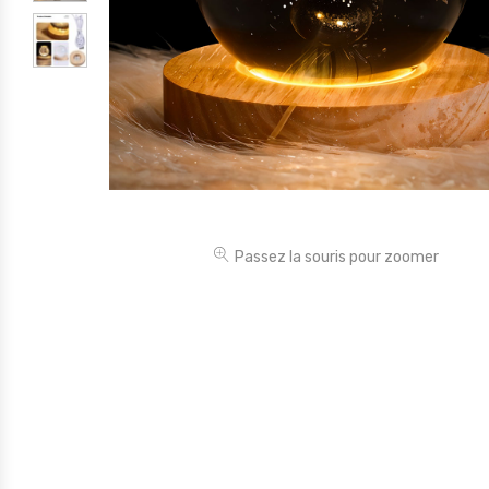
Électronique
Jouets
Maison
Maternité
Outillages & Bricolage
Packs
Passez la souris pour zoomer
Sac à dos et Mode
Soins & Beauté
Sport
Divers