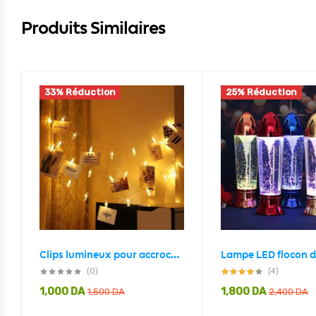
Produits Similaires
33% Réduction
25% Réduction
Clips lumineux pour accrocher des photos décoration intérieure
(0)
(4)
1,000
DA
1,800
DA
1,500
DA
2,400
DA