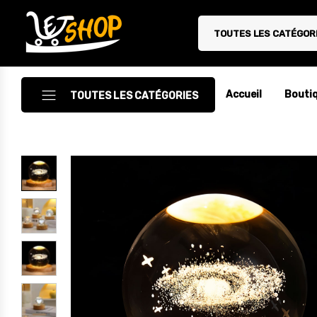
TOUTES LES CATÉGOR
Letshop.dz
Accueil
Bouti
TOUTES LES CATÉGORIES
Accessoires
Accessoires Auto/Moto
Accessoires PC
Camping & Randonnée
Cuisine
Décoration
Electroménager