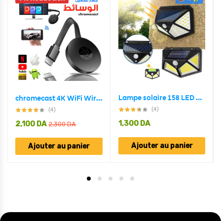
Lampe solaire 158 LED détecteur de mouvement imperméable 3 modes
chromecast 4K WiFi Wireless Display Dongle TV Stick TV Stick Media Video Streamer HD
(4)
(4)
1,300
DA
2,100
DA
2,300
DA
Ajouter au panier
Ajouter au panier