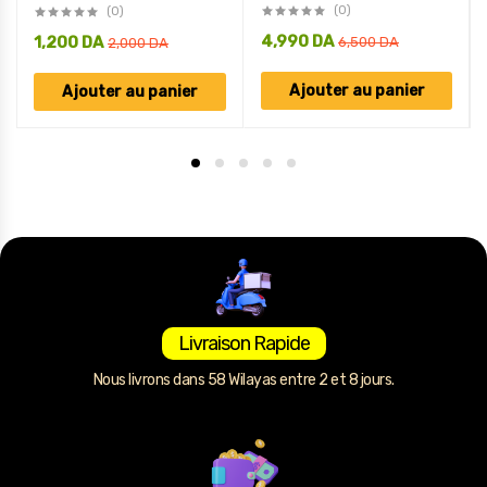
(0)
(0)
4,990
DA
1,200
DA
6,500
DA
2,000
DA
Ajouter au panier
Ajouter au panier
Livraison Rapide
Nous livrons dans 58 Wilayas entre 2 et 8 jours.