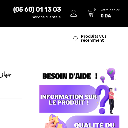
(05 60) 01 13 03
0
Votre panier
0
DA
Service clientèle
Produits vus
récemment
ج