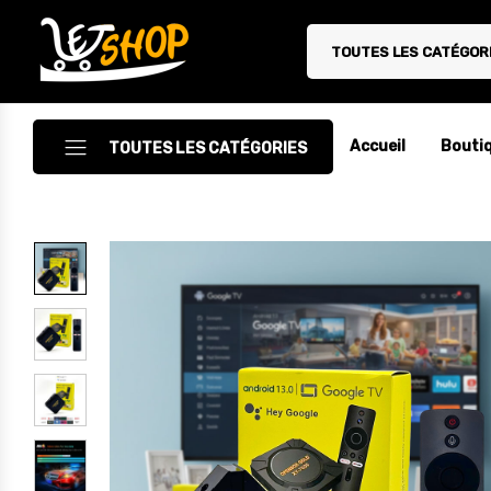
TOUTES LES CATÉGOR
Letshop.dz
Accueil
Bouti
TOUTES LES CATÉGORIES
Accessoires
Accessoires Auto/Moto
Accessoires PC
Camping & Randonnée
Cuisine
Décoration
Electroménager