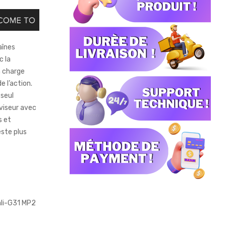
aînes
c la
n charge
e l’action.
 seul
viseur avec
s et
este plus
ali-G31 MP2