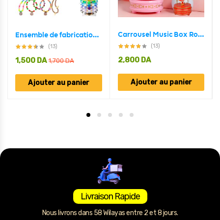
Carrousel Music Box Rotatif à 4 Chevaux Classique Melody
Ensemble de fabrication de bijoux Pour enfant 24 grilles en forme de ruche d’abeille
(13)
(13)
2,800
DA
1,500
DA
1,700
DA
Ajouter au panier
Ajouter au panier
Livraison Rapide
Nous livrons dans 58 Wilayas entre 2 et 8 jours.