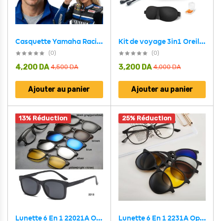
Casquette Yamaha Racing Bleu et Noire avec Filet Respirant Unisexe – قبعة رياضية جودة عالية
Kit de voyage 3in1 Oreiller en mousse à mémoire de forme en forme de U avec Bouchon d’oreille et Bandeau Yeux
(0)
(0)
4,200
DA
3,200
DA
4,500
DA
4,000
DA
Ajouter au panier
Ajouter au panier
13% Réduction
25% Réduction
Lunette 6 En 1 22021A Optique / Soleil / Nuit
Lunette 6 En 1 2231A Optique / Soleil / Nuit – نظارات شمسية مغناطيسية