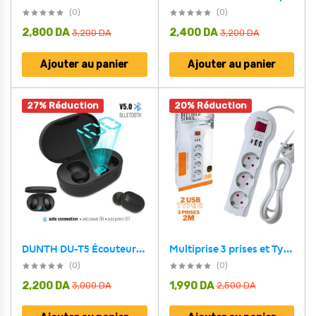
(0)
(0)
2,800
DA
2,400
DA
3,200
DA
3,200
DA
Ajouter au panier
Ajouter au panier
27% Réduction
20% Réduction
DUNTH DU-T5 Écouteurs sans fil bluetooth 5.0
Multiprise 3 prises et Type C avec 2 USB 2 m Blanc 3301U
(0)
(0)
2,200
DA
1,990
DA
3,000
DA
2,500
DA