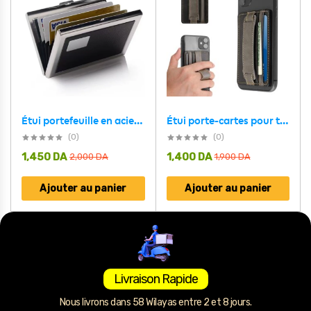
Étui porte-cartes pour téléphone portable auto-adhésif – حاملة بطاقات خلف الهاتف
Étui portefeuille en acier noir avec protection RFID pour 6 cartes de crédit – محفظة بطاقات الإئتمان
(0)
(0)
1,450
DA
1,400
DA
2,000
DA
1,900
DA
Ajouter au panier
Ajouter au panier
Livraison Rapide
Nous livrons dans 58 Wilayas entre 2 et 8 jours.