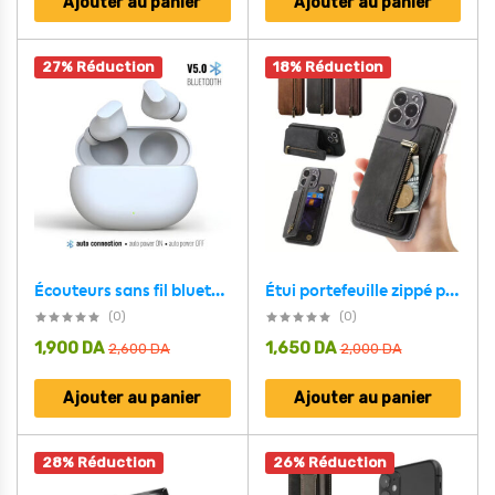
Ajouter au panier
Ajouter au panier
27% Réduction
18% Réduction
Écouteurs sans fil bluetooth DUNTH DU-T11 5.0
Étui portefeuille zippé pour téléphone avec emplacement de cartes – محفظة نقود وبطاقات
(0)
(0)
1,900
DA
1,650
DA
2,600
DA
2,000
DA
Ajouter au panier
Ajouter au panier
28% Réduction
26% Réduction