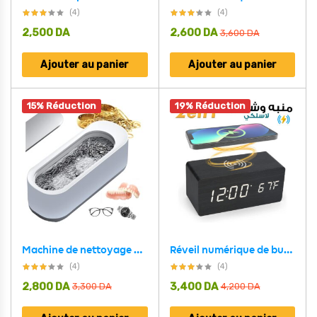
(4)
(4)
2,500
DA
2,600
DA
3,600
DA
Ajouter au panier
Ajouter au panier
15% Réduction
19% Réduction
Machine de nettoyage accessoire ultrasonique Portable, élimine les taches, bijoux, lunettes,bague
Réveil numérique de bureau en bois avec socle de charge sans fil Qi
(4)
(4)
2,800
DA
3,400
DA
3,300
DA
4,200
DA