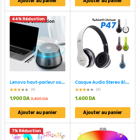
Ajouter au panier
Ajouter au panier
44% Réduction
Lenovo haut-parleur sans fil K3 Pro Bluetooth 5.0
Casque Audio Stereo Bluetooth sans fil modèle P47 pliable
(4)
(4)
1,900
DA
1,600
DA
3,400
DA
Ajouter au panier
Ajouter au panier
7% Réduction