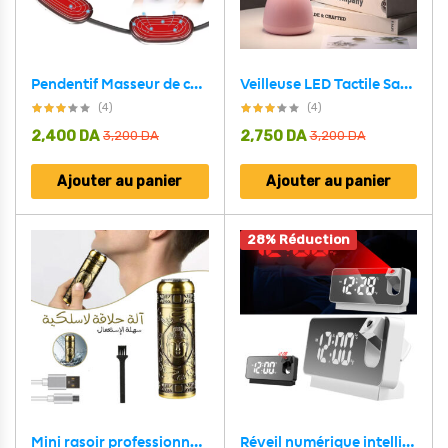
Pendentif Masseur de cou suspendu intelligent
Veilleuse LED Tactile Sans Fil à Intensité Réglable avec Chargeur USB
(4)
(4)
2,400
DA
2,750
DA
3,200
DA
3,200
DA
Ajouter au panier
Ajouter au panier
28% Réduction
Mini rasoir professionnel étanche rechargeable HW-T8 en acier
Réveil numérique intelligent avec projecteur 180° TempéRature USB , Snooze