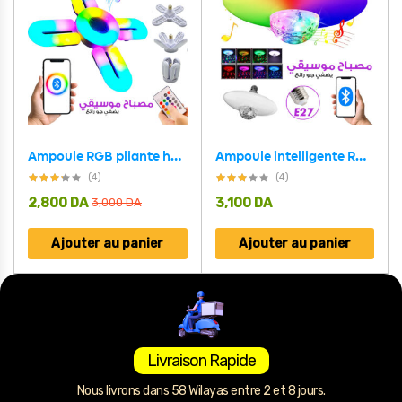
Ampoule RGB pliante haut-parleur Bluetooth, télécommande E27,48W
Ampoule intelligente RGB avec haut-parleur Bluetooth 30W
(4)
(4)
2,800
DA
3,100
DA
3,000
DA
Ajouter au panier
Ajouter au panier
Livraison Rapide
Nous livrons dans 58 Wilayas entre 2 et 8 jours.