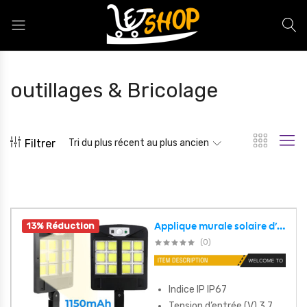
Letshop.dz
outillages & Bricolage
Filtrer
Tri du plus récent au plus ancien
13% Réduction
Applique murale solaire d’extérieur avec capteur de mouvement PIR, imperméable, COB, lampadaire Led, pour jardin et cour
(0)
Indice IP IP67
Tension d’entrée (V) 3,7