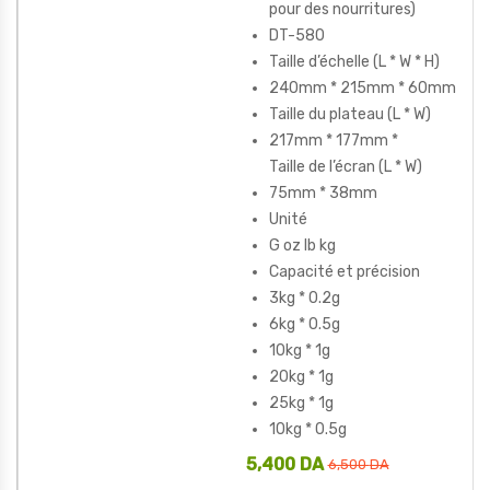
pour des nourritures)
DT-580
Taille d’échelle (L * W * H)
240mm * 215mm * 60mm
Taille du plateau (L * W)
217mm * 177mm *
Taille de l’écran (L * W)
75mm * 38mm
Unité
G oz lb kg
Capacité et précision
3kg * 0.2g
6kg * 0.5g
10kg * 1g
20kg * 1g
25kg * 1g
10kg * 0.5g
5,400
DA
6,500
DA