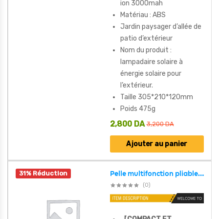
ion 3000mah
Matériau : ABS
Jardin paysager d’allée de
patio d’extérieur
Nom du produit :
lampadaire solaire à
énergie solaire pour
l’extérieur.
Taille 305*210*120mm
Poids 475g
2,800
DA
3,200
DA
Ajouter au panier
31% Réduction
Pelle multifonction pliable avec sac de rangement ,outil de jardin , camping et urgences
(0)