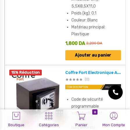
5,5X8,5X11,0
Poids (kg): 0.1
Couleur: Blanc
Matériau principal:
Plastique
1,800
DA
2,200
DA
Ajouter au panier
15% Réduction
Coffre Fort Electronique Avec Code de sécurité programmable
(0)
Code de sécurité
programmable
0
individuellement
(combinaison de trois à
Boutique
Catégories
Panier
Mon Compte
huit chiffres)