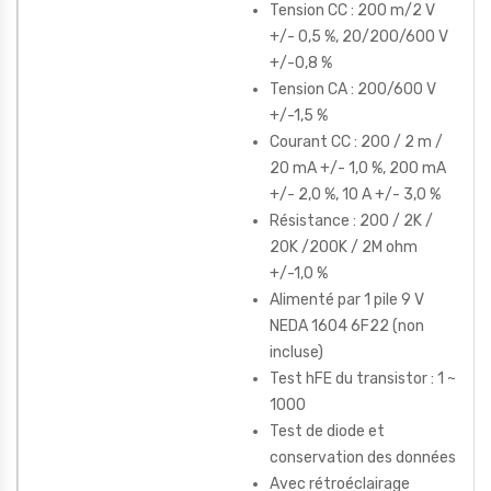
Tension CC : 200 m/2 V
+/- 0,5 %, 20/200/600 V
+/-0,8 %
Tension CA : 200/600 V
+/-1,5 %
Courant CC : 200 / 2 m /
20 mA +/- 1,0 %, 200 mA
+/- 2,0 %, 10 A +/- 3,0 %
Résistance : 200 / 2K /
20K /200K / 2M ohm
+/-1,0 %
Alimenté par 1 pile 9 V
NEDA 1604 6F22 (non
incluse)
Test hFE du transistor : 1 ~
1000
Test de diode et
conservation des données
Avec rétroéclairage