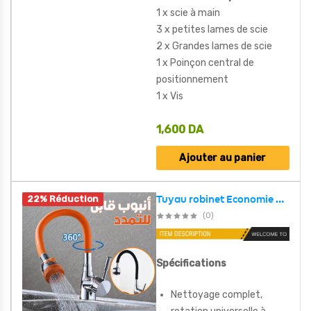
1 x scie à main
3 x petites lames de scie
2 x Grandes lames de scie
1 x Poinçon central de
positionnement
1 x Vis
1,600
DA
Ajouter au panier
22% Réduction
Tuyau robinet Economie d’eau robinet filtre deux Modes , buse aérateur barboteur pulvérisateur
(0)
Spécifications
Nettoyage complet,