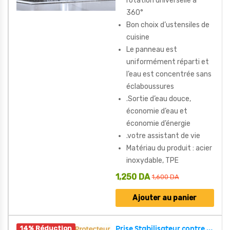
rotation universelle à
360°
Bon choix d’ustensiles de
cuisine
Le panneau est
uniformément réparti et
l’eau est concentrée sans
éclaboussures
.Sortie d’eau douce,
économie d’eau et
économie d’énergie
.votre assistant de vie
Matériau du produit : acier
inoxydable, TPE
1,250
DA
1,600
DA
Ajouter au panier
14% Réduction
Prise Stabilisateur contre les basses et hautes tensions dans le réseau électrique 30 A