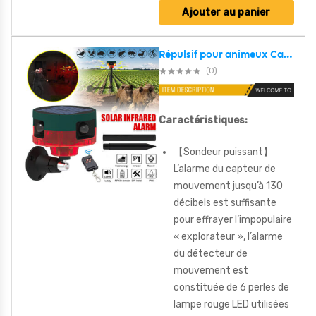
Ajouter au panier
Répulsif pour animeux Capteur de mouvement à énergie solaire, alarme sonore et lumineuse 6 LED – مستشعر حركة يعمل بالطاقة الشمسية لطارد الحيوانات
(0)
Caractéristiques:
【Sondeur puissant】
L’alarme du capteur de
mouvement jusqu’à 130
décibels est suffisante
pour effrayer l’impopulaire
« explorateur », l’alarme
du détecteur de
mouvement est
constituée de 6 perles de
lampe rouge LED utilisées