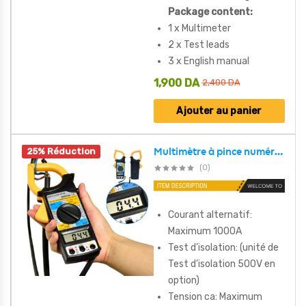
Package content:
1 x Multimeter
2 x Test leads
3 x English manual
1,900
DA
2,400
DA
Ajouter au panier
25% Réduction
Multimètre à pince numérique Portable DM-6266
(0)
Courant alternatif:
Maximum 1000A
Test d’isolation: (unité de
Test d’isolation 500V en
option)
Tension ca: Maximum