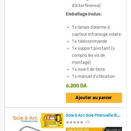
d’interférence)
Emballage inclus:
1 x lampe d’alarme à
capteur infrarouge solaire
1 x télécommande
1 x support pivotant (y
compris les vis de
montage)
1 x insert de terre
1 x manuel d’utilisation
6,200
DA
Ajouter au panier
Scie à Arc Scie Manuelle Réglable Professionnelle Pvc Bois Fer 3 Fonctions De Réglage
(0)