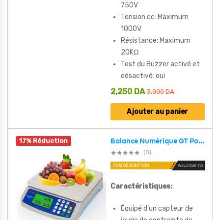
750V
Tension cc: Maximum
1000V
Résistance: Maximum
20KΩ
Test du Buzzer activé et
désactivé: oui
2,250
DA
3,000
DA
Ajouter au panier
17% Réduction
Balance Numérique GT Postale DT580 de 30kg/1g
(0)
Caractéristiques:
Équipé d’un capteur de