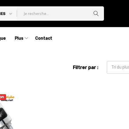
IES
que
Plus
Contact
Filtrer par :
Tri du pl
on