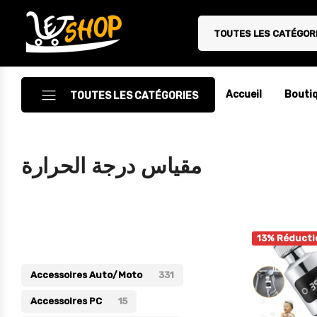
TOUTES LES CATÉGOR
Letshop.dz
Accueil
Bouti
TOUTES LES CATÉGORIES
Accessoires
مقياس درجة الحرارة
Accessoires Auto/Moto
Accessoires PC
Catégories
Camping & Randonnée
13% Réducti
Cuisine
Accessoires Auto/Moto
331
Décoration
Accessoires PC
15
Electroménager