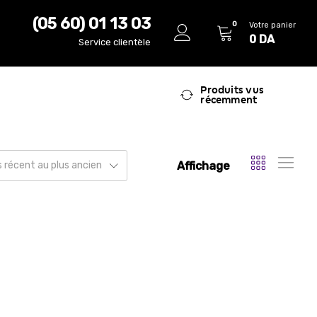
(05 60) 01 13 03
0
Votre panier
0
DA
Service clientèle
Produits vus
récemment
Affichage
us récent au plus ancien