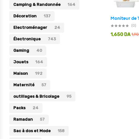
Camping & Randonnée
164
Électronique
Décoration
137
Jouets
(0)
Electroménager
24
Maison
1,650
DA
1,9
Électronique
743
Maternité
Gaming
40
Outillages & Bricolage
Jouets
164
Packs
Maison
192
Sac à dos et Mode
Maternité
Soins & Beauté
57
Sport
outillages & Bricolage
95
Divers
Packs
24
Ramadan
57
Sac à dos et Mode
158