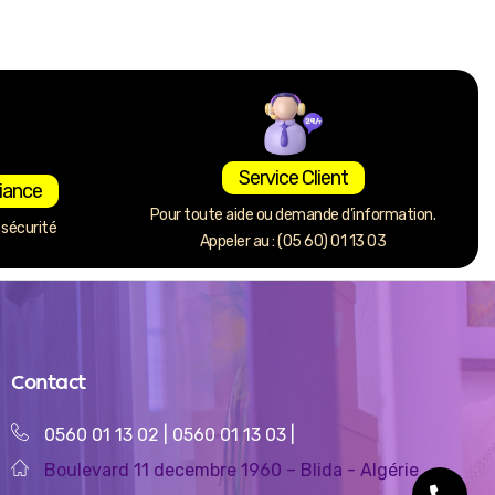
Service Client
iance
Pour toute aide ou demande d’information.
sécurité
Appeler au : (05 60) 01 13 03
Contact
0560 01 13 02
|
0560 01 13 03
|
Boulevard 11 decembre 1960 – Blida - Algérie