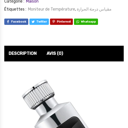
Catégorie :
Maison
Étiquettes :
Moniteur de Température
,
مقياس درجة الحرارة
Facebook
Twitter
Pinterest
Whatsapp
DESCRIPTION
AVIS (0)