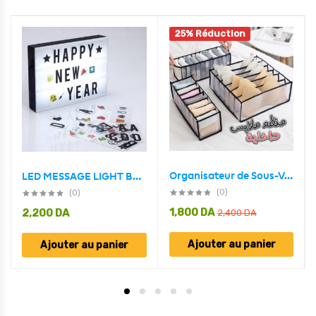
25% Réduction
Organisateur de Sous-Vêtement Transparent 3PCS dans Tiroirs
LED MESSAGE LIGHT BOX -Noir et Blanc
(0)
(0)
1,800
DA
2,200
DA
2,400
DA
Ajouter au panier
Ajouter au panier