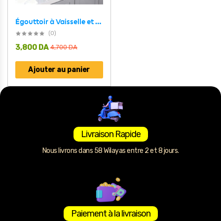
Égouttoir à Vaisselle et Organisateur de Cuisine – منظم الأطباق
(0)
3,800
DA
4,700
DA
Ajouter au panier
Livraison Rapide
Nous livrons dans 58 Wilayas entre 2 et 8 jours.
Paiement à la livraison