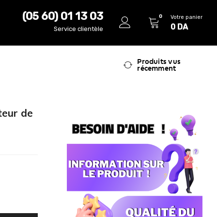
(05 60) 01 13 03
0
Votre panier
0
DA
Service clientèle
Produits vus
récemment
teur de