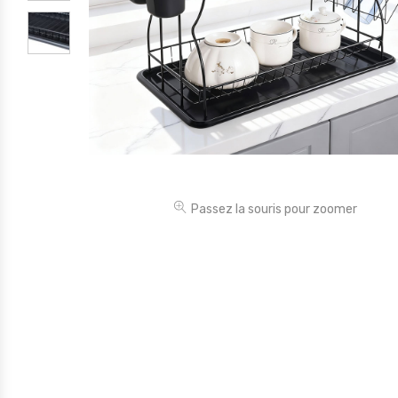
Électronique
Jouets
Maison
Maternité
Outillages & Bricolage
Packs
Passez la souris pour zoomer
Sac à dos et Mode
Soins & Beauté
Sport
Divers