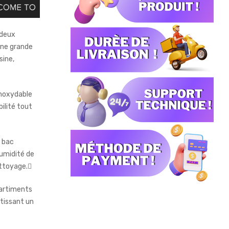
 deux
une grande
sine,
inoxydable
bilité tout
n bac
’humidité de
nettoyage.
artiments
ntissant un