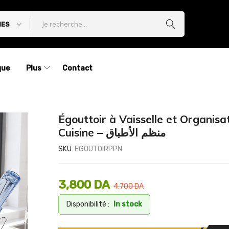
IES
que
Plus
Contact
Égouttoir à Vaisselle et Organisa
Cuisine – منظم الأطباق
SKU:
EGOUTOIRPPN
3,800
DA
4,700
DA
Disponibilité :
In stock