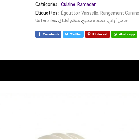
Catégories :
Cuisine
,
Ramadan
Étiquettes :
Égouttoir Vaisselle
,
Rangement Cuisin
Ustensiles
,
منظم أطباق
,
مصفاة مطبخ
,
حامل أواني
Facebook
Twitter
Pinterest
Whatsapp