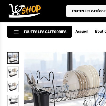
TOUTES LES CATÉGOR
Letshop.dz
Accueil
Bouti
TOUTES LES CATÉGORIES
Accessoires
Accessoires Auto/Moto
Accessoires PC
Camping & Randonnée
Cuisine
Décoration
Electroménager