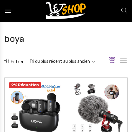
Letshop.dz
boya
Filtrer
Tri du plus récent au plus ancien
9% Réduction