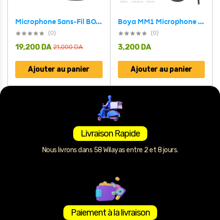
Microphone Sans-Fil BOYA MINI (2-TX / 2-RX) – ميكروفون أصلي
Boya MM1 Microphone Universel pour Appareil Photo et Smartphones
(0)
(0)
19,200
DA
3,200
DA
21,000
DA
Ajouter au panier
Ajouter au panier
Livraison Rapide
Nous livrons dans 58 Wilayas entre 2 et 8 jours.
Paiement à la livraison