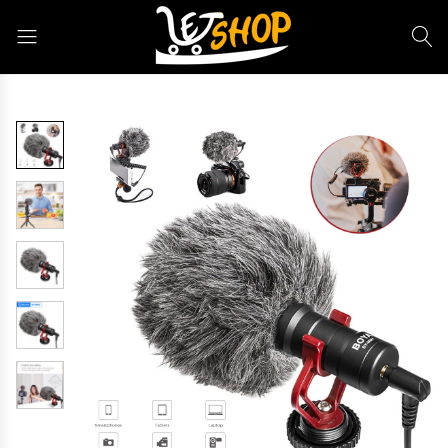
Letshop.dz