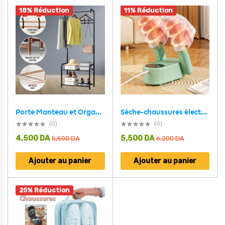
18% Réduction
11% Réduction
Porte Manteau et Organisateur de Chaussures en Métal avec Cintres – علاقة ملابس ومنظم أحذية 2في1
Sèche-chaussures électrique avec minuterie et grille de séchage réglable
(0)
(0)
4,500
DA
5,500
DA
5,500
DA
6,200
DA
Ajouter au panier
Ajouter au panier
25% Réduction