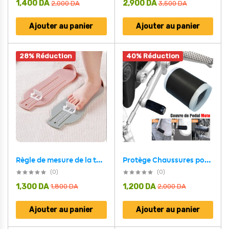
1,400
DA
2,900
DA
2,000
DA
3,500
DA
Ajouter au panier
Ajouter au panier
28% Réduction
40% Réduction
Protège Chaussures pour Moto en Caoutchouc Durable – أداة حماية الأحذية لسائقي الدراجات
Règle de mesure de la taille des chaussures pour enfants – أداة قياس القدم للأطفال
(0)
(0)
1,300
DA
1,200
DA
1,800
DA
2,000
DA
Ajouter au panier
Ajouter au panier