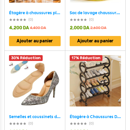
Sac de lavage chaussures pour machine à laver en microfibre 1Pcs – كيس من ميكروفيبر لغسل الأحذية في الغسالة
Étagère à chaussures pliable transparente à 6 niveaux facile à ranger – منظم أحذية قابل للطي وسهل التركيب
(0)
(0)
4,200
DA
2,000
DA
4,400
DA
2,600
DA
Ajouter au panier
Ajouter au panier
30% Réduction
17% Réduction
Semelles et coussinets de chaussures talons pour femmes 1 Paire
Étagère à Chaussures Design Compact avec Roulettes – حامل أحذية مبتكر متنقل
(0)
(0)