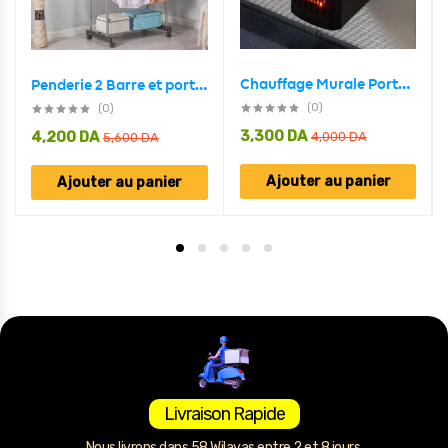
Chauffage Murale Portable Electrique 350W
Penderie 2 Barre et porte-chaussures 2 en 1 en acier inoxydable
(0)
(0)
3,300
DA
4,200
DA
4,000
DA
5,600
DA
Ajouter au panier
Ajouter au panier
Livraison Rapide
Nous livrons dans 58 Wilayas entre 2 et 8 jours.