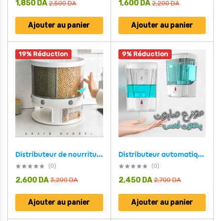
1,850
DA
1,600
DA
2,500
DA
2,200
DA
Ajouter au panier
Ajouter au panier
19% Réduction
9% Réduction
Distributeur de nourriture e récipient de stockage de céréales rotatif – حامل حبوب قابل للدوران
Distributeur automatique de Savon pour les mains sans contact 700ml
(0)
(0)
2,600
DA
2,450
DA
3,200
DA
2,700
DA
Ajouter au panier
Ajouter au panier