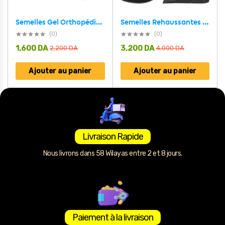
Semelles Gel Orthopédique pour amorti Les chocs et soulage Les épines calcanéennes
Semelles Rehaussantes 4 Couches Réglables Unisexe – نعل لزيادة الطول بـ 4 طبقات قابلة للتعديل
(0)
(0)
1,600
DA
3,200
DA
2,200
DA
4,000
DA
Ajouter au panier
Ajouter au panier
Livraison Rapide
Nous livrons dans 58 Wilayas entre 2 et 8 jours.
Paiement à la livraison