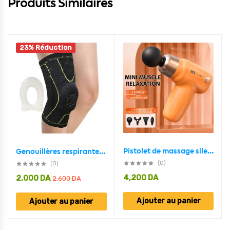
Produits Similaires
23% Réduction
Pistolet de massage silencieux professionnel à 5 vitesses, léger et portable
Genouillères respirantes avec coussinets en Gel pour la rotule SIBOTE
(0)
(0)
4,200
DA
2,000
DA
2,600
DA
Ajouter au panier
Ajouter au panier