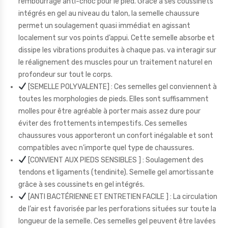
rembourrage anti-choc pour le pied. Grace à ses coussinets
intégrés en gel au niveau du talon, la semelle chaussure
permet un soulagement quasi immédiat en agissant
localement sur vos points d’appui. Cette semelle absorbe et
dissipe les vibrations produites à chaque pas. va interagir sur
le réalignement des muscles pour un traitement naturel en
profondeur sur tout le corps.
[SEMELLE POLYVALENTE] : Ces semelles gel conviennent à
toutes les morphologies de pieds. Elles sont suffisamment
molles pour être agréable à porter mais assez dure pour
éviter des frottements intempestifs. Ces semelles
chaussures vous apporteront un confort inégalable et sont
compatibles avec n’importe quel type de chaussures.
[CONVIENT AUX PIEDS SENSIBLES ] : Soulagement des
tendons et ligaments (tendinite). Semelle gel amortissante
grâce à ses coussinets en gel intégrés.
[ANTI BACTÉRIENNE ET ENTRETIEN FACILE ] : La circulation
de l’air est favorisée par les perforations situées sur toute la
longueur de la semelle. Ces semelles gel peuvent être lavées