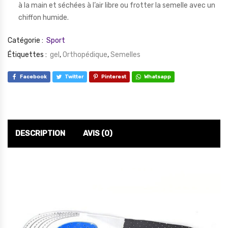
à la main et séchées à l’air libre ou frotter la semelle avec un
chiffon humide.
Catégorie :
Sport
Étiquettes :
gel
,
Orthopédique
,
Semelles
Facebook
Twitter
Pinterest
Whatsapp
DESCRIPTION
AVIS (0)