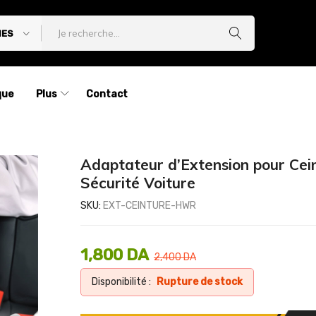
IES
que
Plus
Contact
Adaptateur d’Extension pour Cei
Sécurité Voiture
SKU:
EXT-CEINTURE-HWR
1,800
DA
2,400
DA
Disponibilité :
Rupture de stock