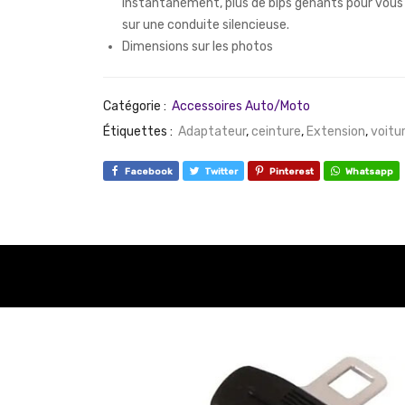
instantanément, plus de bips gênants pour vous
sur une conduite silencieuse.
Dimensions sur les photos
Catégorie :
Accessoires Auto/Moto
Étiquettes :
Adaptateur
,
ceinture
,
Extension
,
voitu
Facebook
Twitter
Pinterest
Whatsapp