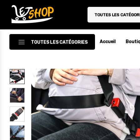
TOUTES LES CATÉGOR
Letshop.dz
Accueil
Bouti
TOUTES LES CATÉGORIES
Accessoires
Accessoires Auto/Moto
Accessoires PC
Camping & Randonnée
Cuisine
Décoration
Electroménager