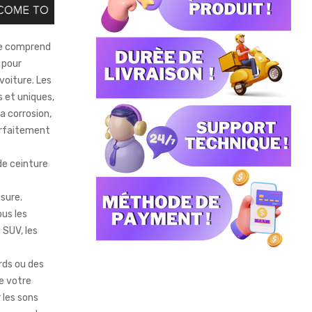
le comprend
 pour
voiture. Les
 et uniques,
a corrosion,
arfaitement
de ceinture
usure.
us les
 SUV, les
rds ou des
ue votre
 les sons