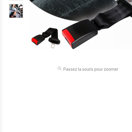
Électronique
Jouets
Maison
Maternité
Outillages & Bricolage
Packs
Passez la souris pour zoomer
Sac à dos et Mode
Soins & Beauté
Sport
Divers