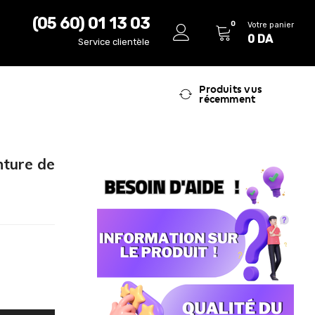
(05 60) 01 13 03
0
Votre panier
0
DA
Service clientèle
Produits vus
récemment
nture de