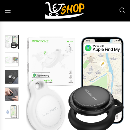
Letshop.dz