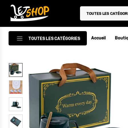
TOUTES LES CATÉGOR
Letshop.dz
Accueil
Bouti
TOUTES LES CATÉGORIES
Accessoires
Accessoires Auto/Moto
Accessoires PC
Camping & Randonnée
Cuisine
Décoration
Electroménager