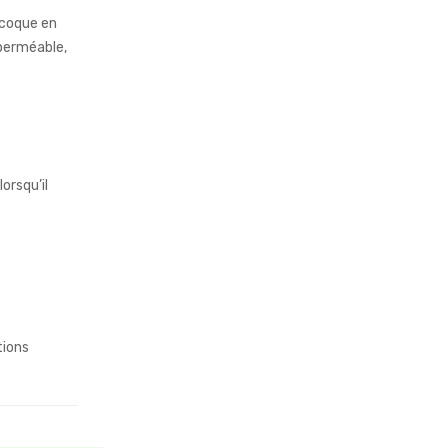
 coque en
mperméable,
lorsqu’il
tions