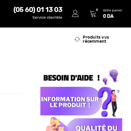
(05 60) 01 13 03
0
Votre panier
0
DA
Service clientèle
Produits vus
récemment