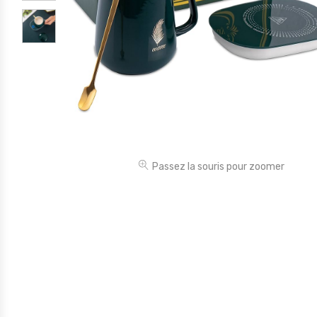
Électronique
Jouets
Maison
Maternité
Outillages & Bricolage
Packs
Passez la souris pour zoomer
Sac à dos et Mode
Soins & Beauté
Sport
Divers