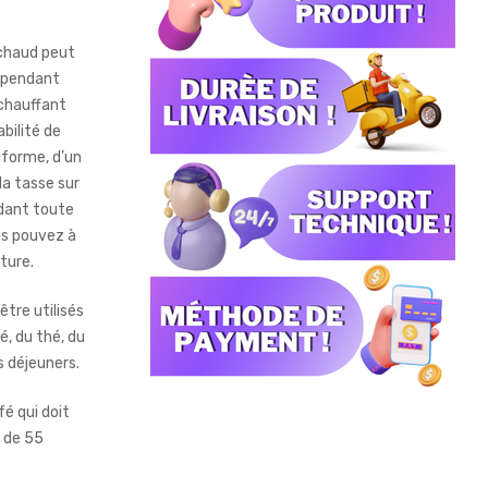
chaud peut
 pendant
 chauffant
abilité de
iforme, d’un
la tasse sur
ndant toute
ous pouvez à
ture.
tre utilisés
, du thé, du
s déjeuners.
fé qui doit
t de 55