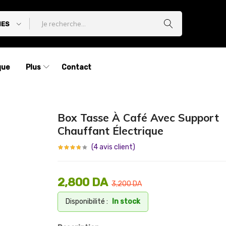
IES
que
Plus
Contact
Box Tasse À Café Avec Support
Chauffant Électrique
(
4
avis client)
2,800
DA
3,200
DA
Disponibilité :
In stock