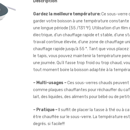
Description
Gardez la meilleure température:
Ce sous-verre 
garder votre boisson à une température constante
une longue période (55 /131 ℉). Utilisation d’un film
électrique, d’un chauffage rapide et stable, d’une st
travail continue élevée, d’une zone de chauffage un
chauffage rapide jusqu’à 55 °. Tant que vous placez 
le tapis, vous pouvez maintenir la température pe
une journée. Qu’il fasse trop froid ou trop chaud, v
tout moment boire la boisson adaptée à la tempéra
– Multi-usages –
Ces sous-verres chauds peuvent ê
comme plaques chauffantes pour réchauffer du café
lait, des liquides, des aliments pour bébé ou de petit
– Pratique –
Il suffit de placer la tasse à thé ou à ca
être chauffée sur le sous-verre. La température es
degrés. si facile!!!