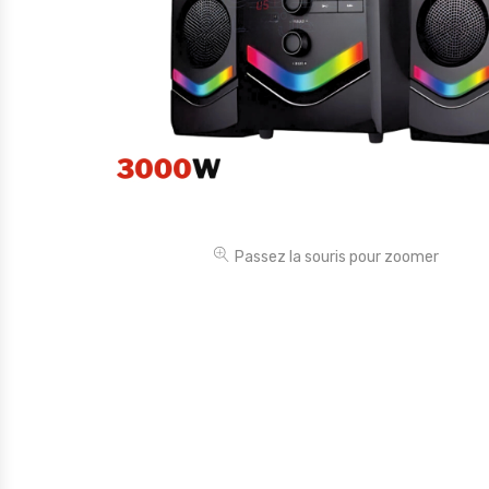
Électronique
Jouets
Maison
Maternité
Outillages & Bricolage
Packs
Passez la souris pour zoomer
Sac à dos et Mode
Soins & Beauté
Sport
Divers