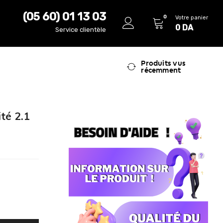
(05 60) 01 13 03
0
Votre panier
0
DA
Service clientèle
Produits vus
récemment
té 2.1