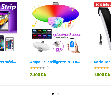
19% Rédu
Smart LED Strip TV rétroéclairage 5M RGB Android/iOS
Ampoule intelligente RGB avec haut-parleur Bluetooth 30W
(4)
3,100
DA
1,500
DA