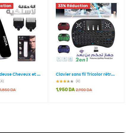
ction
33% Réduction
Rozia Tondeuse Cheveux et barbes Rechargeable Sans fil HQ207
Clavier sans fil Tricolor rétroéclairé USB multimédia contrôle
(4)
(4)
1,950
DA
1,850
DA
2,900
DA