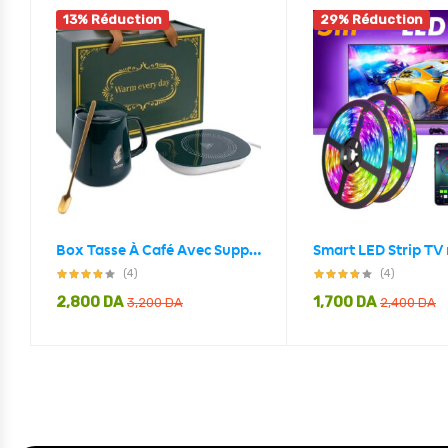
13% Réduction
29% Réduction
Box Tasse À Café Avec Support Chauffant Électrique
(4)
(4)
2,800
DA
1,700
DA
3,200
DA
2,400
DA