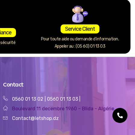
Service Client
iance
Pour toute aide ou demande d’information.
sécurité
Appeler au : (05 60) 01 13 03
Contact
0560 01 13 02
|
0560 01 13 03
|
Boulevard 11 decembre 1960 – Blida - Algérie
Contact@letshop.dz