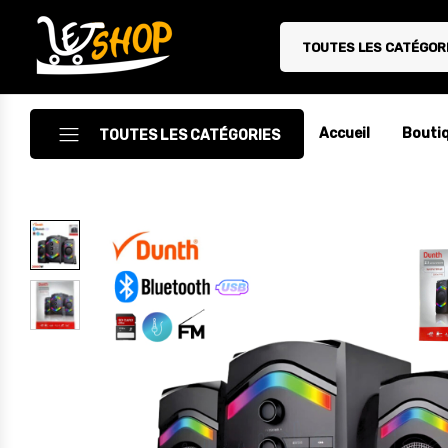
TOUTES LES CATÉGOR
Letshop.dz
Accueil
Bouti
TOUTES LES CATÉGORIES
Accessoires
Accessoires Auto/Moto
Accessoires PC
Camping & Randonnée
Cuisine
Décoration
Electroménager