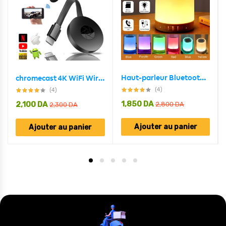
Haut-parleur Bluetooth + veilleuse tactile LED colorée /AUX / TF CART/USB
chromecast 4K WiFi Wireless Display Dongle TV Stick TV Stick Media Video Streamer HD
(4)
(4)
1,850
DA
2,100
DA
2,800
DA
2,300
DA
Ajouter au panier
Ajouter au panier