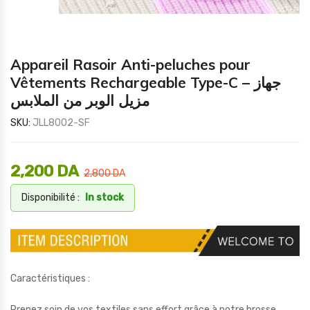
Appareil Rasoir Anti-peluches pour
Vêtements Rechargeable Type-C – جهاز
مزيل الوبر من الملابس
SKU:
JLL8002-SF
2,200
DA
2,800
DA
Disponibilité :
In stock
Caractéristiques :
Prenez soin de vos textiles sans effort grâce à notre brosse