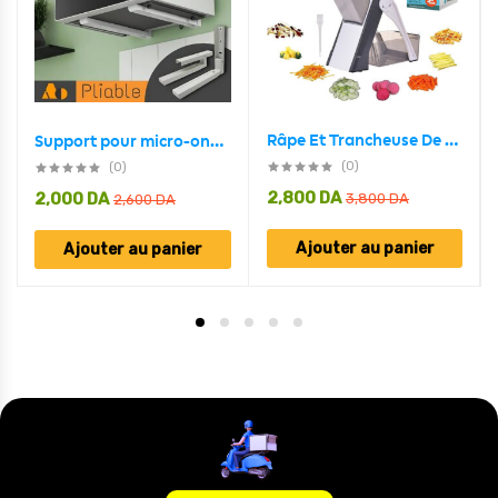
Râpe Et Trancheuse De Fromages Et De Légumes Multi-Usages
Support pour micro-ondes pliable avec bras extensibles Charge maximale 40 kg
(0)
(0)
2,800
DA
2,000
DA
3,800
DA
2,600
DA
Ajouter au panier
Ajouter au panier