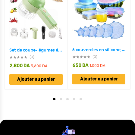
6 couvercles en silicone, extensibles, réutilisables
Set de coupe-légumes électrique portable 4 en 1 Chargement USB
(0)
(0)
650
DA
2,800
DA
1,000
DA
3,600
DA
Ajouter au panier
Ajouter au panier