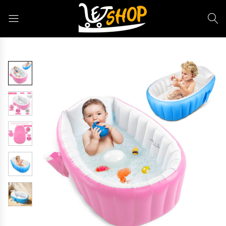
Letshop.dz