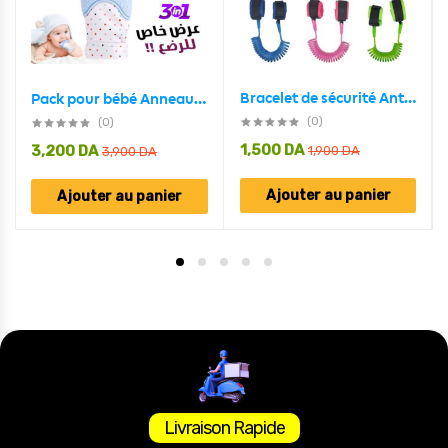
Bracelet de sécurité Anti Perte pour Enfant
Pack pour bébé Anneau de dentition en Silicone ,Thermo-mètre et Mouche Bébé
(0)
(0)
1,500
DA
3,200
DA
1,900
DA
3,900
DA
Ajouter au panier
Ajouter au panier
Livraison Rapide