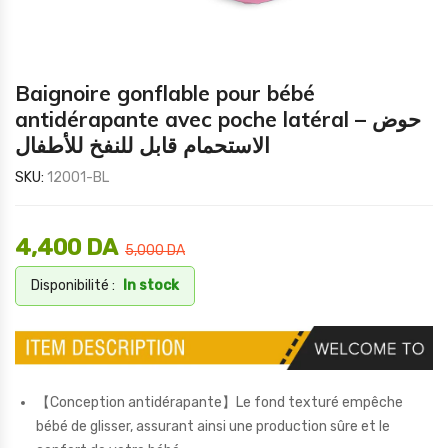
Baignoire gonflable pour bébé
antidérapante avec poche latéral – حوض
الاستحمام قابل للنفخ للأطفال
SKU:
12001-BL
4,400
DA
5,000
DA
Disponibilité :
In stock
【Conception antidérapante】Le fond texturé empêche
bébé de glisser, assurant ainsi une production sûre et le