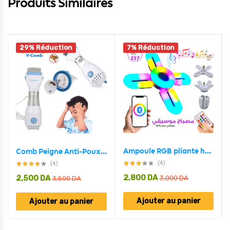
Produits Similaires
29% Réduction
7% Réduction
Ampoule RGB pliante haut-parleur Bluetooth, télécommande E27,48W
Comb Peigne Anti-Poux Électrique et Nettoyeur Cheveux
(4)
(4)
2,800
DA
2,500
DA
3,000
DA
3,500
DA
Ajouter au panier
Ajouter au panier