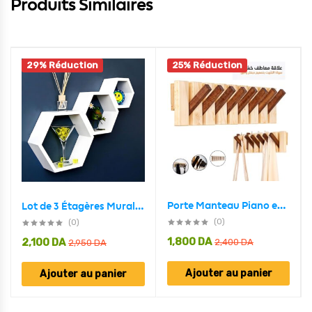
Produits Similaires
29% Réduction
25% Réduction
Porte Manteau Piano en Bois 7 crochet Design Moderne nature-marron
Lot de 3 Étagères Murales Décorative – Bois – Hexagonale
(0)
(0)
1,800
DA
2,100
DA
2,400
DA
2,950
DA
Ajouter au panier
Ajouter au panier