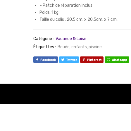
– Patch de réparation inclus
Poids: 1 kg
Taille du colis : 20,5 cm. x 20,5cm. x 7 cm.
Catégorie :
Vacance & Loisir
Étiquettes :
Bouée
,
enfants
,
piscine
Facebook
Twitter
Pinterest
Whatsapp