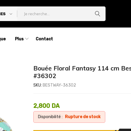
IES
que
Plus
Contact
Bouée Floral Fantasy 114 cm Be
#36302
SKU:
BESTWAY-36302
2,800
DA
Disponibilité :
Rupture de stock