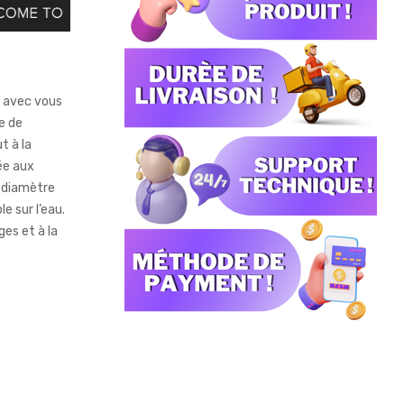
er avec vous
e de
t à la
ée aux
n diamètre
e sur l’eau.
es et à la