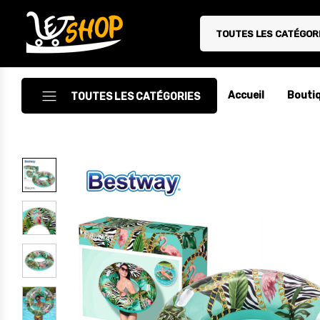
TOUTES LES CATÉGOR
Letshop.dz
Accueil
Bouti
TOUTES LES CATÉGORIES
Accessoires
Accessoires Auto/Moto
Accessoires PC
Camping & Randonnée
Cuisine
Décoration
Electroménager