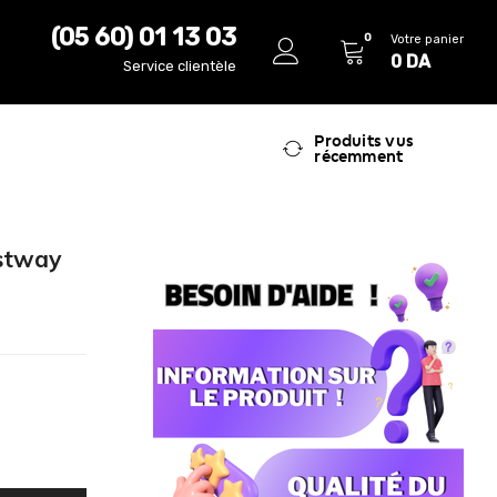
(05 60) 01 13 03
0
Votre panier
0
DA
Service clientèle
Produits vus
récemment
stway