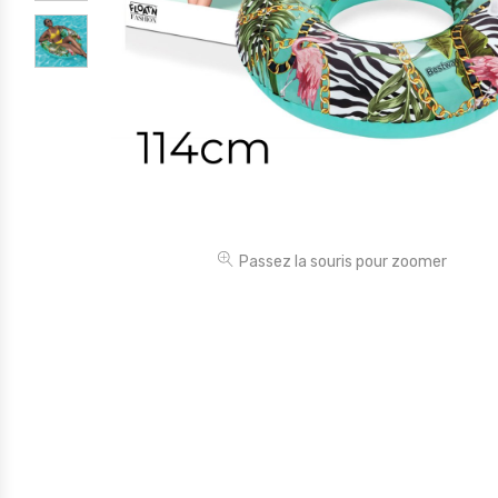
Électronique
Jouets
Maison
Maternité
Outillages & Bricolage
Packs
Passez la souris pour zoomer
Sac à dos et Mode
Soins & Beauté
Sport
Divers