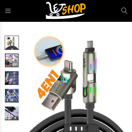
Letshop.dz