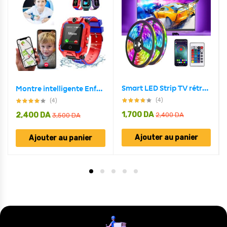
Smart LED Strip TV rétroéclairage 5M RGB Android/iOS
Montre intelligente Enfants Localisation Tracker SOS appel caméra
(4)
(4)
1,700
DA
2,400
DA
2,400
DA
3,500
DA
Ajouter au panier
Ajouter au panier