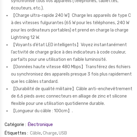
synchronise tous vos appareils (téléphones, tablettes,
écouteurs, etc.).
【Charge ultra-rapide 240 W】Charge les appareils de type C
à des vitesses fulgurantes (65 W pour les téléphones, 240 W
pour les ordinateurs portables) et prend en charge la charge
Lightning 12 W.
【Voyants d’état LED intelligents】Voyez instantanément
l’activité de charge grâce à des indicateurs à code couleur,
parfaits pour une utilisation en faible luminosité.
【Données haute vitesse 480 Mbps】Transférez des fichiers
ou synchronisez des appareils presque 3 fois plus rapidement
que les câbles standard.
【Durabilité de qualité militaire】Câble anti-enchevêtrement
de 6,6 pieds avec connecteurs en alliage de zinc et silicone
flexible pour une utilisation quotidienne durable.
【
Longueur du câble : 100cm
】.
Catégorie :
Électronique
Étiquettes :
Câble
,
Charge
,
USB