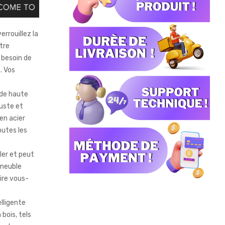
rrouillez la
otre
 besoin de
. Vos
 de haute
buste et
en acier
outes les
ller et peut
 meuble
aire vous-
elligente
bois, tels