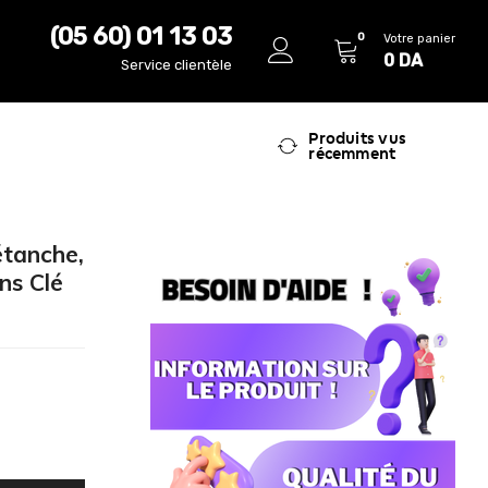
(05 60) 01 13 03
0
Votre panier
0
DA
Service clientèle
Produits vus
récemment
étanche,
ns Clé