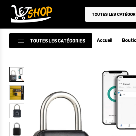
TOUTES LES CATÉGOR
Letshop.dz
Accueil
Bouti
TOUTES LES CATÉGORIES
Accessoires
Accessoires Auto/Moto
Accessoires PC
Camping & Randonnée
Cuisine
Décoration
Electroménager