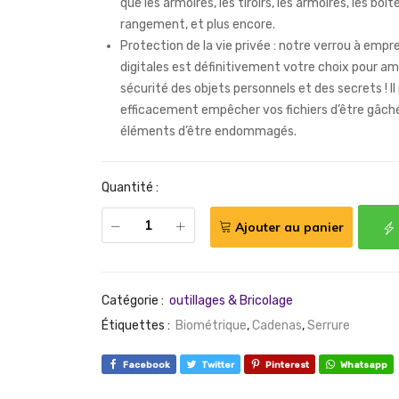
que les armoires, les tiroirs, les armoires, les boît
rangement, et plus encore.
Protection de la vie privée : notre verrou à empr
digitales est définitivement votre choix pour amé
sécurité des objets personnels et des secrets ! Il
efficacement empêcher vos fichiers d’être gâch
éléments d’être endommagés.
Quantité :
Ajouter au panier
Catégorie :
outillages & Bricolage
Étiquettes :
Biométrique
,
Cadenas
,
Serrure
Facebook
Twitter
Pinterest
Whatsapp