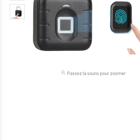
Électronique
Jouets
Maison
Maternité
Outillages & Bricolage
Packs
Passez la souris pour zoomer
Sac à dos et Mode
Soins & Beauté
Sport
Divers