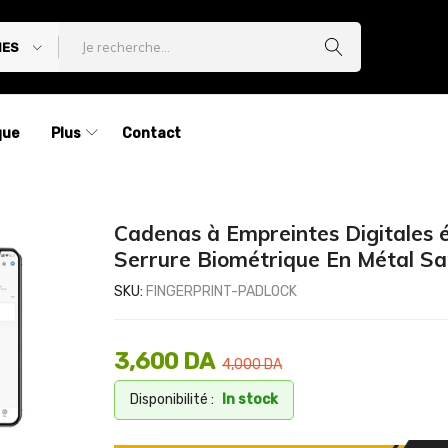
IES
que
Plus
Contact
Cadenas à Empreintes Digitales 
Serrure Biométrique En Métal Sa
SKU:
FINGERPRINT-PADLOCK
3,600
DA
4,000
DA
Disponibilité :
In stock