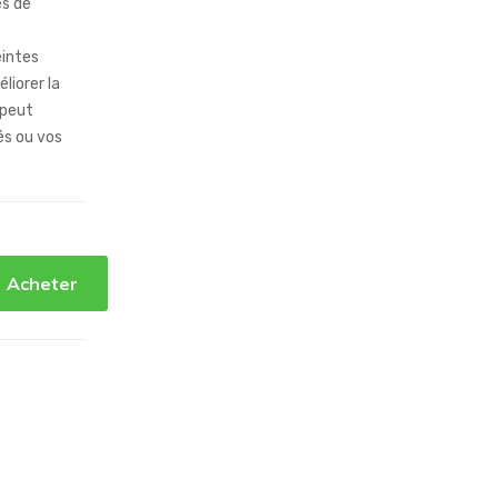
es de
eintes
liorer la
 peut
és ou vos
Acheter