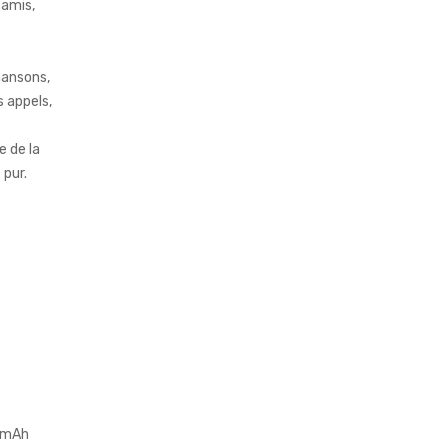
 amis,
hansons,
s appels,
e de la
 pur.
0 mAh