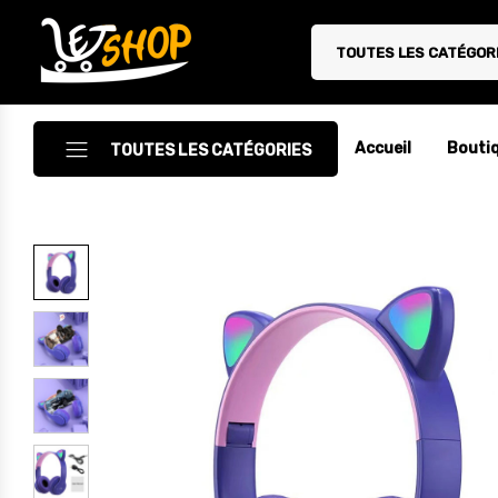
TOUTES LES CATÉGOR
Letshop.dz
Accueil
Bouti
TOUTES LES CATÉGORIES
Accessoires
Accessoires Auto/Moto
Accessoires PC
Camping & Randonnée
Cuisine
Décoration
Electroménager