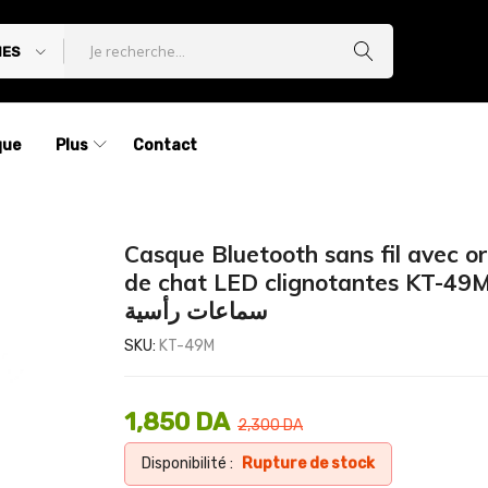
IES
que
Plus
Contact
Casque Bluetooth sans fil avec ore
de chat LED clignotantes KT-49M
سماعات رأسية
SKU:
KT-49M
1,850
DA
2,300
DA
Disponibilité :
Rupture de stock