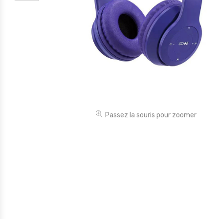
Électronique
Jouets
Maison
Maternité
Outillages & Bricolage
Packs
Passez la souris pour zoomer
Sac à dos et Mode
Soins & Beauté
Sport
Divers