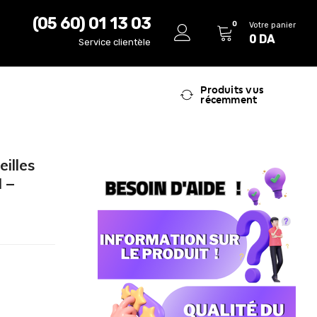
(05 60) 01 13 03
0
Votre panier
0
DA
Service clientèle
Produits vus
récemment
illes
 –