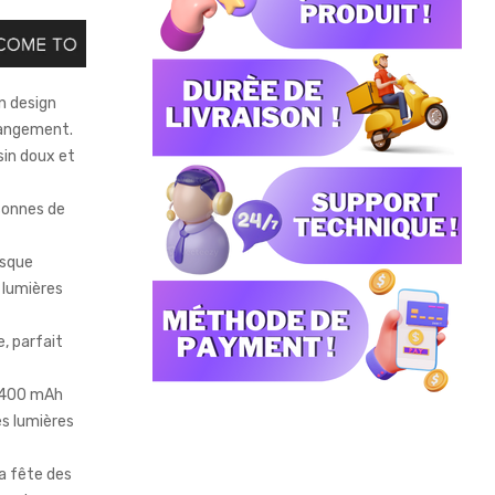
un design
 rangement.
sin doux et
rsonnes de
asque
s lumières
, parfait
e 400 mAh
es lumières
la fête des