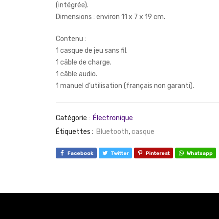
(intégrée).
Dimensions : environ 11 x 7 x 19 cm.
Contenu :
1 casque de jeu sans fil.
1 câble de charge.
1 câble audio.
1 manuel d’utilisation (français non garanti).
Catégorie :
Électronique
Étiquettes :
Bluetooth
,
casque
Facebook
Twitter
Pinterest
Whatsapp